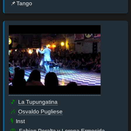
Tango
La Tupungatina
Osvaldo Pugliese
Inst
Fabian Peralta
y
Lorena Ermocida