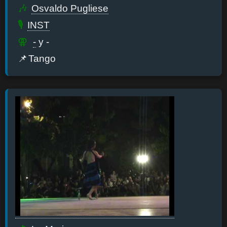
Osvaldo Pugliese
INST
-
y -
Tango